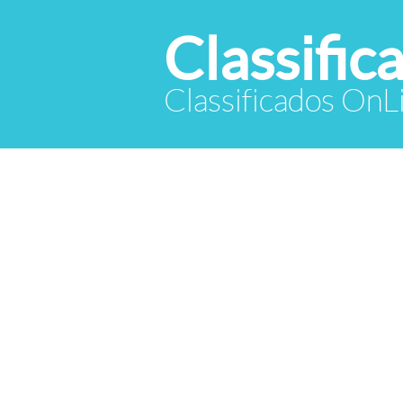
Classific
Classificados OnL