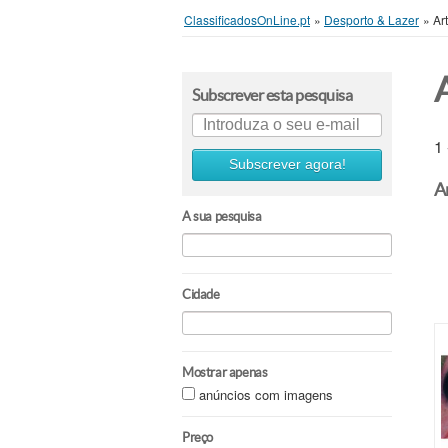
ClassificadosOnLine.pt
»
Desporto & Lazer
»
Ar
Subscrever esta pesquisa
1
Subscrever agora!
A
A sua pesquisa
Cidade
Mostrar apenas
anúncios com imagens
Preço