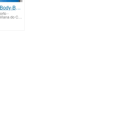
Prancha de Body-Board
orto
-
Ponte de Lima (Viana do Castelo)