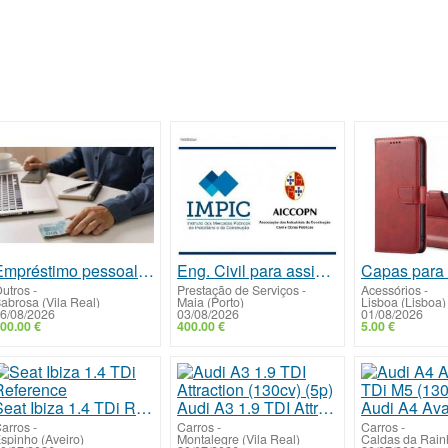
Empréstimo pessoal rápido e urgente sem dificuldade
Eng. Civil para assinar ALVARÁ (IMPIC) empresa Construção Civil
utros
-
Prestação de Serviços
-
Acessórios
-
abrosa (Vila Real)
Maia (Porto)
Lisboa (Lisboa)
6/08/2026
03/08/2026
01/08/2026
00.00 €
400.00 €
5.00 €
Seat Ibiza 1.4 TDi Reference
Audi A3 1.9 TDI Attraction (130cv) (5p)
arros
-
Carros
-
Carros
-
spinho (Aveiro)
Montalegre (Vila Real)
Caldas da Rainh