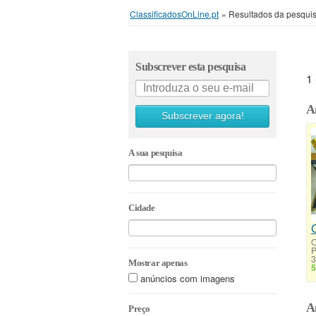
ClassificadosOnLine.pt
»
Resultados da pesqui
Subscrever esta pesquisa
1
A
Subscrever agora!
A sua pesquisa
Cidade
O
3
Mostrar apenas
5
anúncios com imagens
A
Preço