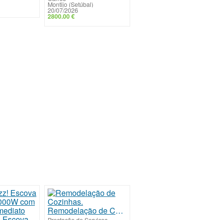
Montijo (Setúbal)
20/07/2026
2800.00 €
Remodelação de Cozinhas.
Adeus Frizz! Escova Secadora 1000W com Resultado Imediato
Prestação de Serviços
-