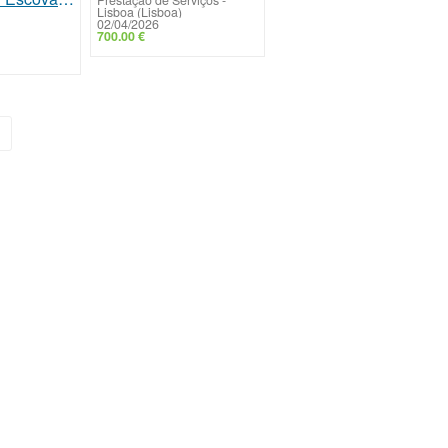
Lisboa (Lisboa)
02/04/2026
700.00 €
»