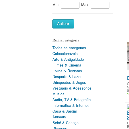
Min.
Max.
Aplicar
Refinar categoria
Todas as categorias
Coleccionáveis
Arte & Antiguidade
Filmes & Cinema
Livros & Revistas
Desporto & Lazer
Brinquedos & Jogos
O
S
Vestuário & Acessórios
0
Música
1
Áudio, TV & Fotografia
Informática & Internet
Casa & Jardim
Animais
Bebé & Criança
C
E
Diversos