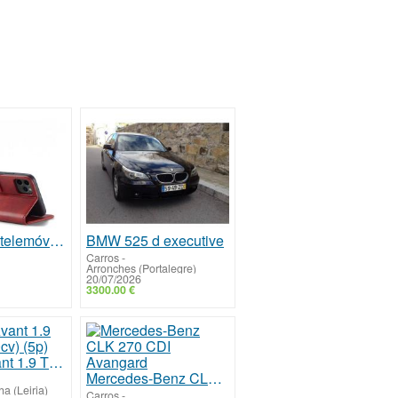
Capas para telemóveis – proteção e estilo | MobPartStore.pt
BMW 525 d executive
Carros
-
Arronches (Portalegre)
20/07/2026
3300.00 €
Audi A4 Avant 1.9 TDi M5 (130cv) (5p)
Mercedes-Benz CLK 270 CDI Avangard
a (Leiria)
Carros
-