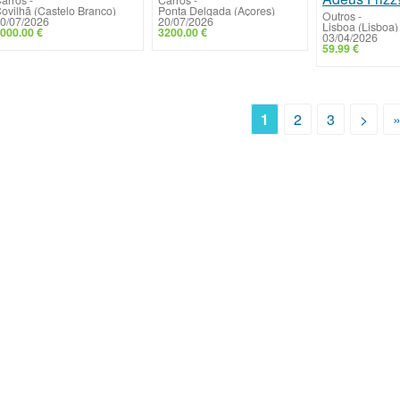
ovilhã (Castelo Branco)
Ponta Delgada (Açores)
Outros
-
0/07/2026
20/07/2026
Lisboa (Lisboa)
000.00 €
3200.00 €
03/04/2026
59.99 €
1
2
3
>