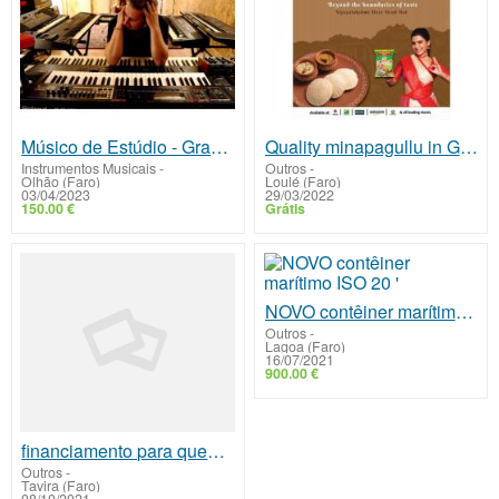
Músico de Estúdio - Gravo arranjos originais de Piano e Teclados, remotamente
Quality minapagullu in Guntur Tenali Vijayalakshmi Deer
Instrumentos Musicais
-
Outros
-
Olhão (Faro)
Loulé (Faro)
03/04/2023
29/03/2022
150.00 €
Grátis
NOVO contêiner marítimo ISO 20 '
Outros
-
Lagoa (Faro)
16/07/2021
900.00 €
financiamento para quem é sério e honesto
Outros
-
Tavira (Faro)
08/10/2021