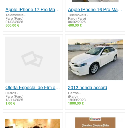
Apple iPhone 17 Pro Max, iPhone 17 Pro, iPhone 17 , iPhone Air , iPhone 16 Pro Max, iPhone 16 Pro
Apple iPhone 16 Pro Max, iPhone 16 Pro, iPhone 16, iPhone 16 Plus, iPhone 17 Pro Max, iPhone 17 Pro
Telemóveis
-
Telemóveis
-
Faro (Faro)
Faro (Faro)
21/03/2026
06/02/2026
500.00 €
400.00 €
Oferta Especial de Fim de Ano – Soluções de Financiamento Personalizadas
2012 honda accord
Outros
-
Carros
-
Faro (Faro)
(Faro)
18/11/2025
19/09/2023
1.00 €
1800.00 €